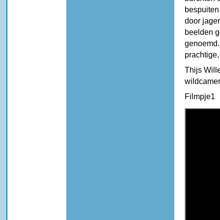
bespuiten 
door jager
beelden g
genoemd. 
prachtige
Thijs Will
wildcamer
Filmpje1