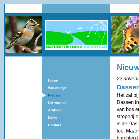
Nieu
22 novem
Home
Dassen
Wie we zijn
Het zal bi
Nieuws
Dassen in
Lid worden
van bos e
Artikelen
stroperij 
Links
is de Das
Contact
toe. Maar
burchten 