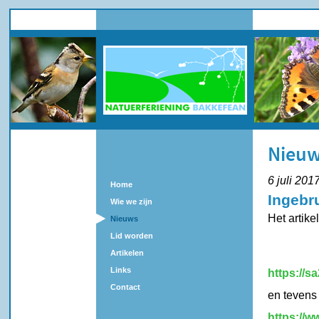
Nieu
6 juli 201
Home
Ingebr
Wie we zijn
Het artike
Nieuws
Lid worden
Artikelen
Links
https://s
Contact
en tevens
https://w