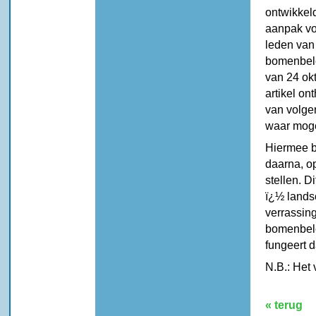
ontwikkel
aanpak vo
leden van
bomenbele
van 24 okt
artikel on
van volge
waar moge
Hiermee b
daarna, o
stellen. 
ï¿½ lands
verrassing
bomenbelei
fungeert d
N.B.: Het 
« terug