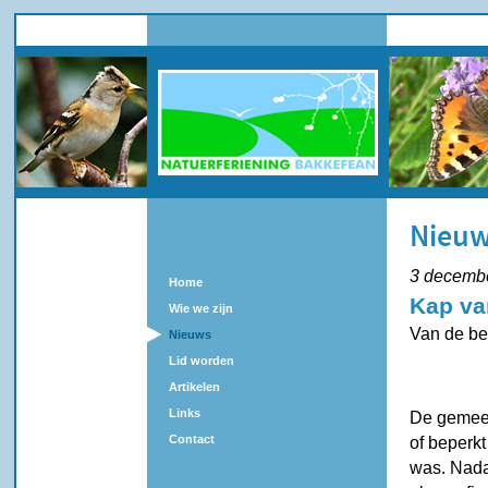
Nieu
3 decemb
Home
Kap va
Wie we zijn
Van de be
Nieuws
Lid worden
Artikelen
Links
De gemeen
Contact
of beperk
was. Nada