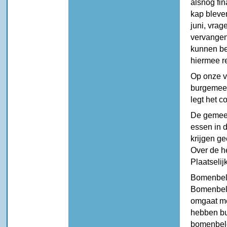
alsnog fi
kap bleve
juni, vrag
vervangen
kunnen be
hiermee 
Op onze v
burgemees
legt het c
De gemeen
essen in 
krijgen g
Over de h
Plaatseli
Bomenbele
Bomenbele
omgaat me
hebben bu
bomenbele