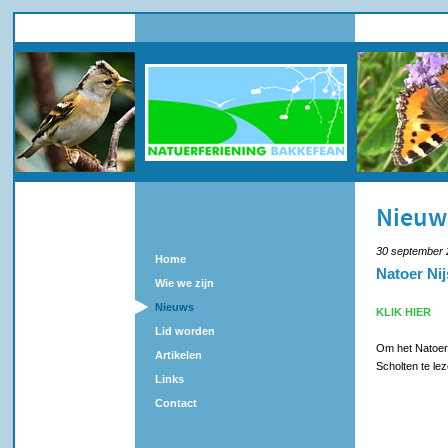
Nieuw
30 september 
Home
Natoer Ni
Wie we zijn
Nieuws
KLIK HIER
Lid worden
Om het Natoer
Artikelen
Scholten te lez
Links
Contact