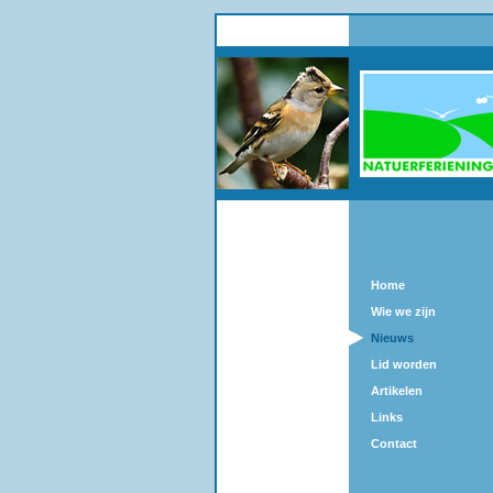
Home
Wie we zijn
Nieuws
Lid worden
Artikelen
Links
Contact