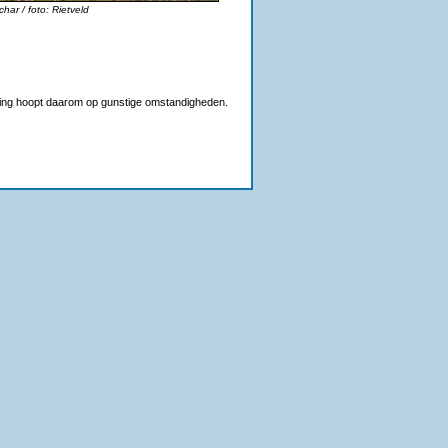
char / foto: Rietveld
ening hoopt daarom op gunstige omstandigheden.