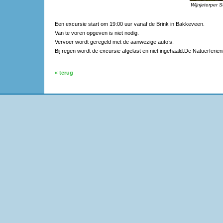
Wijnjeterper S
Een excursie start om 19:00 uur vanaf de Brink in Bakkeveen.
Van te voren opgeven is niet nodig.
Vervoer wordt geregeld met de aanwezige auto’s.
Bij regen wordt de excursie afgelast en niet ingehaald.De Natuerferi
« terug