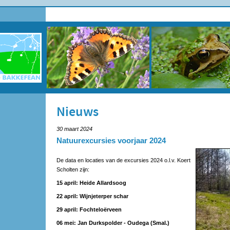
Nieuws
30 maart 2024
Natuurexcursies voorjaar 2024
De data en locaties van de excursies 2024 o.l.v. Koert
Scholten zijn:
15 april:
Heide Allardsoog
22 april:
Wijnjeterper schar
29 april:
Fochteloërveen
06 mei:
Jan Durkspolder - Oudega (Smal.)