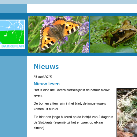
Nieuws
31 mei 2015
Nieuw leven
Het is eind mei, overal verschijnt in de natuur nieuw
leven.
De bomen zitten ruim in het blad, de jonge vogels
komen uit hun ei.
Zie hier een jonge buizerd op de leeftijd van 2 dagen n
de Slotplaats (eigenlijk zij het er twee, op elkaar
zittend)