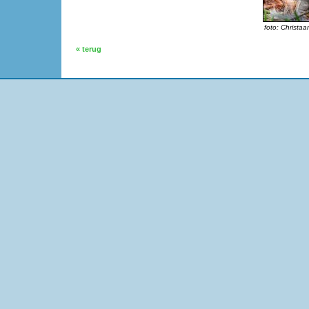
foto: Christaa
« terug