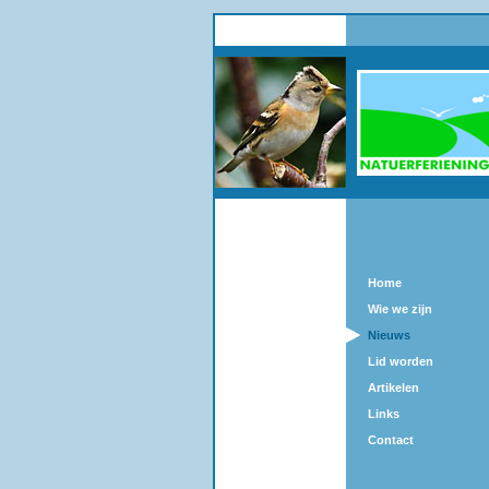
Home
Wie we zijn
Nieuws
Lid worden
Artikelen
Links
Contact