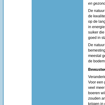
en gezondh
De natuur 
de kwalite
op de lang
in energie
suiker die
goed in s
De natuur 
bemesting
meestal ge
de bodem 
Bewustwo
Veranderin
Voor een g
veel meer
boeren wi
zouden an
krijgen i