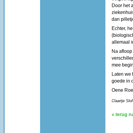
Door het 
ziekenhui
dan pilletj
Echter, he
(biologisc
allemaal 
Na afloop
verschill
mee begi
Laten we 
goede in 
Oene Roel
Claartje Slo
« terug n