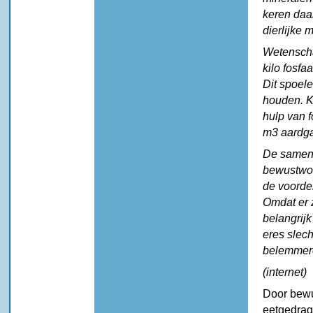
keren daar
dierlijke m
Wetenscha
kilo fosfa
Dit spoele
houden. Ka
hulp van f
m3 aardga
De samenl
bewustwor
de voorde
Omdat er z
belangrijk
eres slech
belemmer
(internet)
Door bewu
eetgedrag