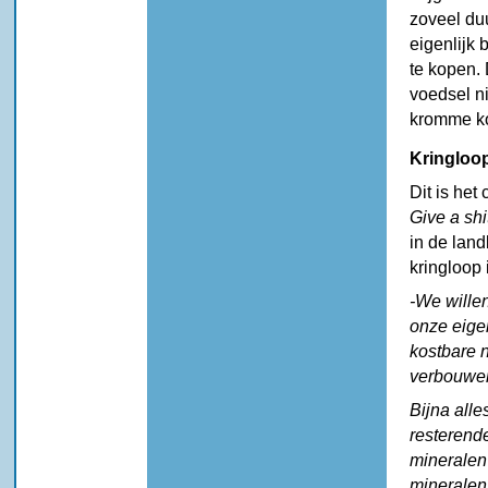
zoveel du
eigenlijk
te kopen.
voedsel ni
kromme ko
Kringloo
Dit is het
Give a shi
in de lan
kringloop 
-We wille
onze eige
kostbare 
verbouwe
Bijna all
resterende
mineralen 
mineralen