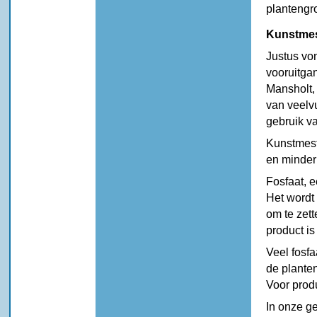
plantengr
Kunstmes
Justus von
vooruitgan
Mansholt, 
van veelv
gebruik va
Kunstmest
en minder
Fosfaat, e
Het wordt 
om te zet
product is
Veel fosfa
de planten
Voor prod
In onze g