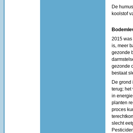
De humus 
koolstof 
Bodemle
2015 was 
is, meer 
gezonde b
darmstelse
gezonde d
bestaat sl
De grond i
terug; het
in energi
planten re
proces kun
terechtko
slecht eet
Pesticiden