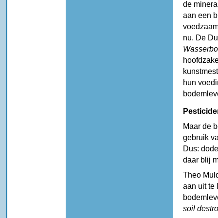
de mineral
aan een br
voedzaam.
nu. De Du
Wasserbo
hoofdzake
kunstmes
hun voedi
bodemleve
Pesticide
Maar de b
gebruik va
Dus: doder
daar blij 
Theo Mulde
aan uit te
bodemleven
soil destro