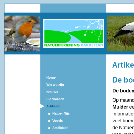
Artik
Home
De bo
Wie we zijn
De bodem 
Nieuws
Lid worden
Op maand
Artikelen
Mulder
ee
informatie
Natoer Nijs
veel boer
Vogels
de Natuer
Amfibieën