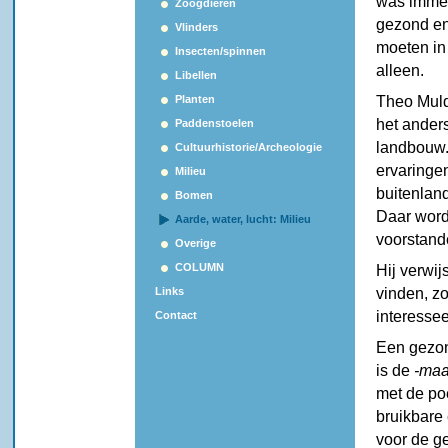
was imme
Zoogdieren
gezond en
Vlinders
moeten in
Insecten/spinnen
alleen.
Libellen
Planten
Theo Mulde
het ander
Paddenstoelen
landbouw. 
Cultuurhistorie/Archeologie
ervaringen
Milieu
buitenlan
Bomen
Daar word
Aarde, water, lucht: Milieu
voorstand
Overige
COLUMN
Hij verwij
Links
vinden, z
interesse
Contact
Een gezon
is de
-maa
met de poe
bruikbare
voor de g