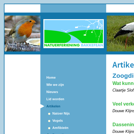
Artik
Zoogdi
Home
Wat kunn
Wie we zijn
Claartje Slo
Nieuws
Lid worden
Veel verk
Artikelen
Douwe Klijns
Natoer Nijs
Vogels
Dasseninv
Amfibieën
Douwe Klijns