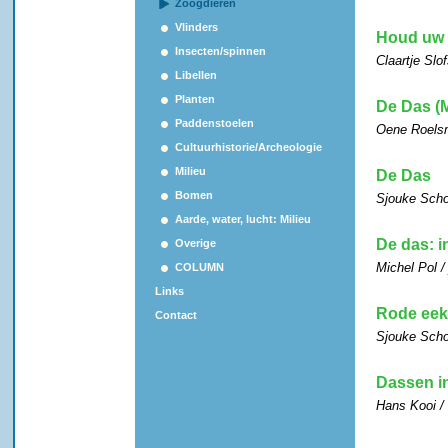
Zoogdieren
Vlinders
Houd uw h
Insecten/spinnen
Claartje Slo
Libellen
Planten
De Das (
Paddenstoelen
Oene Roelsm
Cultuurhistorie/Archeologie
Milieu
De Das
Bomen
Sjouke Scho
Aarde, water, lucht: Milieu
De das: i
Overige
Michel Pol /
COLUMN
Links
Rode ee
Contact
Sjouke Scho
Dassen i
Hans Kooi /